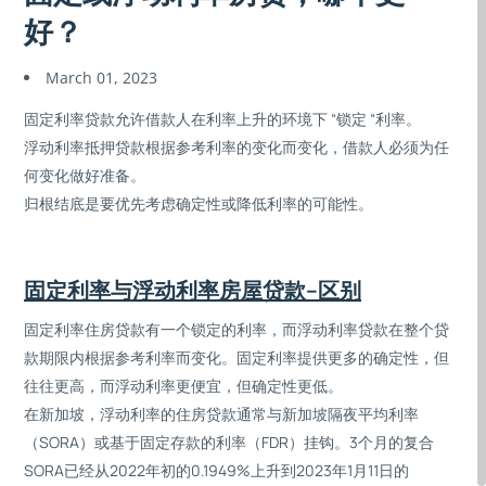
好？
March 01, 2023
固定利率贷款允许借款人在利率上升的环境下 “锁定 “利率。
浮动利率抵押贷款根据参考利率的变化而变化，借款人必须为任
何变化做好准备。
归根结底是要优先考虑确定性或降低利率的可能性。
固定利率与浮动利率房屋贷款–区别
固定利率住房贷款有一个锁定的利率，而浮动利率贷款在整个贷
款期限内根据参考利率而变化。固定利率提供更多的确定性，但
往往更高，而浮动利率更便宜，但确定性更低。
在新加坡，浮动利率的住房贷款通常与新加坡隔夜平均利率
（SORA）或基于固定存款的利率（FDR）挂钩。3个月的复合
SORA已经从2022年初的0.1949%上升到2023年1月11日的