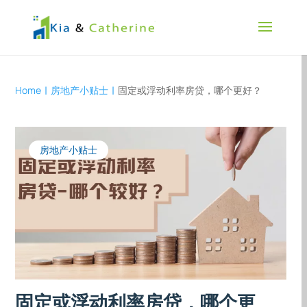
Home
房地产小贴士
固定或浮动利率房贷，哪个更好？
房地产小贴士
固定或浮动利率房贷，哪个更